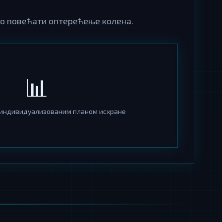
но повећати оптерећење колена.
📊
 индивидуализованим планом исхране