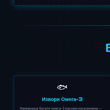
🐟
Извори Омега-3
Намирнице богате омега-3 масним киселинама —