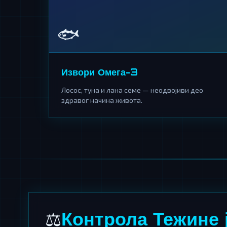
🐟
Извори Омега-3
Лосос, туна и лана семе — неодвојиви део
здравог начина живота.
Контрола Тежине 
⚖️