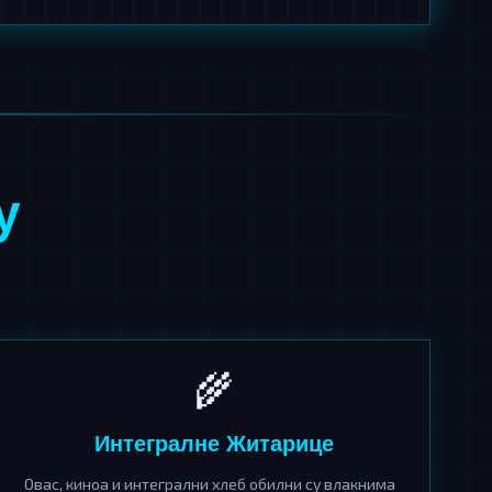
у
🌾
Интегралне Житарице
Овас, киноа и интегрални хлеб обилни су влакнима