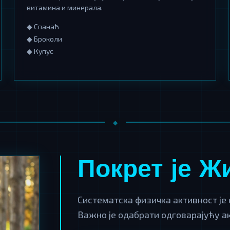
витамина и минерала.
◆ Спанаћ
◆ Броколи
◆ Купус
Покрет је Ж
Систематска физичка активност је 
Важно је одабрати одговарајућу а