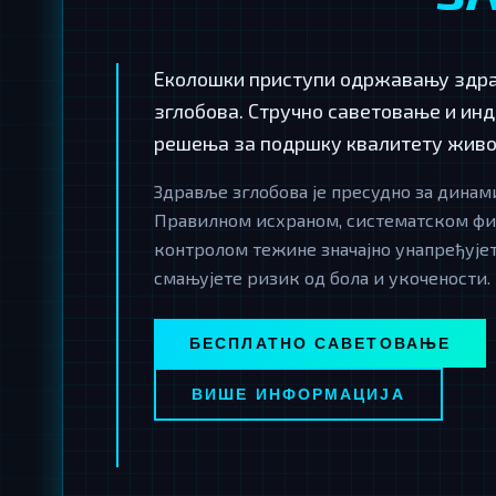
Еколошки приступи одржавању здра
зглобова. Стручно саветовање и ин
решења за подршку квалитету живо
Здравље зглобова је пресудно за динам
Правилном исхраном, систематском ф
контролом тежине значајно унапређујет
смањујете ризик од бола и укочености.
БЕСПЛАТНО САВЕТОВАЊЕ
ВИШЕ ИНФОРМАЦИЈА