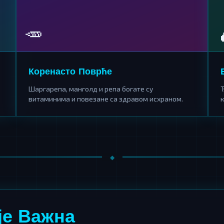
🥕
Коренасто Поврће
Шаргарепа, манголд и репа богате су
витаминима и повезане са здравом исхраном.
је Важна