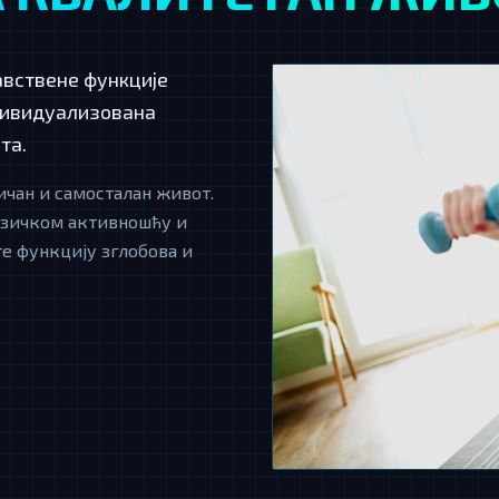
вствене функције
дивидуализована
та.
ичан и самосталан живот.
изичком активношћу и
е функцију зглобова и