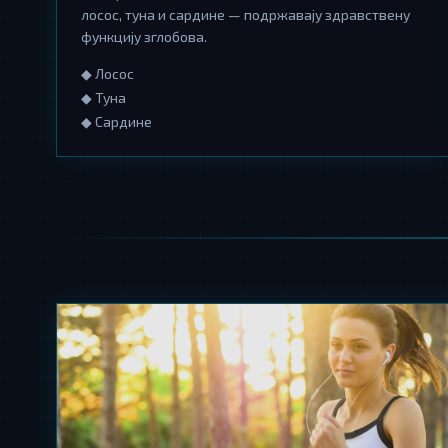
лосос, туна и сардине — подржавају здравствену
функцију зглобова.
◆ Лосос
◆ Туна
◆ Сардине