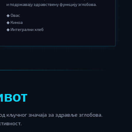
и подржавају здравствену функцију зглобова.
◆ Овас
◆ Киноа
◆ Интегрални хлеб
ивот
од кључног значаја за здравље зглобова.
ктивност.