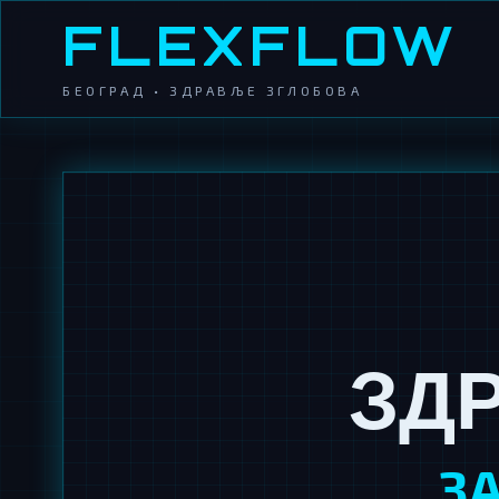
FLEXFLOW
БЕОГРАД • ЗДРАВЉЕ ЗГЛОБОВА
ЗД
З