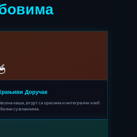
обовима
🥣
Храњиви Доручак
всена каша, јогурт са орасима и интегрални хлеб
обилни су влакнима.