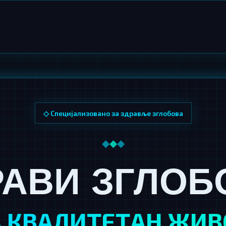
◇ Специјализовано за здравље зглобова
◆
◆
◆
РАВИ ЗГЛОБ
А КВАЛИТЕТАН ЖИВ