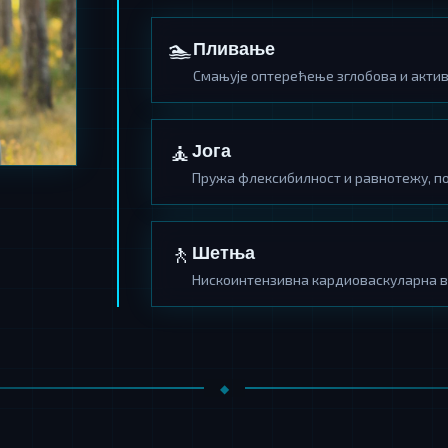
🏊
Пливање
Смањује оптерећење зглобова и акти
🧘
Јога
Пружа флексибилност и равнотежу, п
🚶
Шетња
Нискоинтензивна кардиоваскуларна в