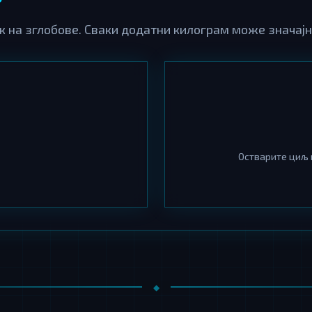
 на зглобове. Сваки додатни килограм може значај
Остварите циљ