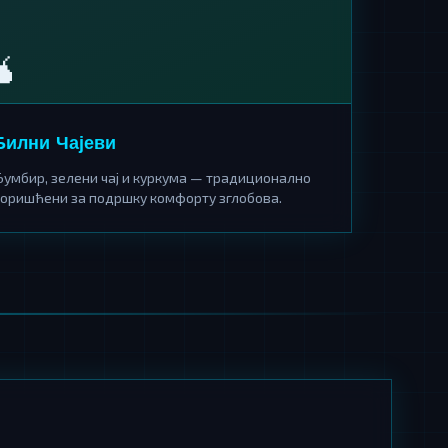
🧉
Билни Чајеви
Ђумбир, зелени чај и куркума — традиционално
коришћени за подршку комфорту зглобова.