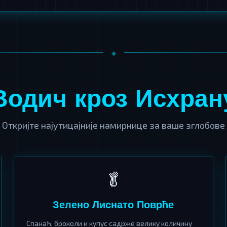
Водич кроз Исхран
Откријте најутицајније намирнице за ваше зглобове
🥬
Зелено Лиснато Поврће
Спанаћ, броколи и купус садрже велику количину