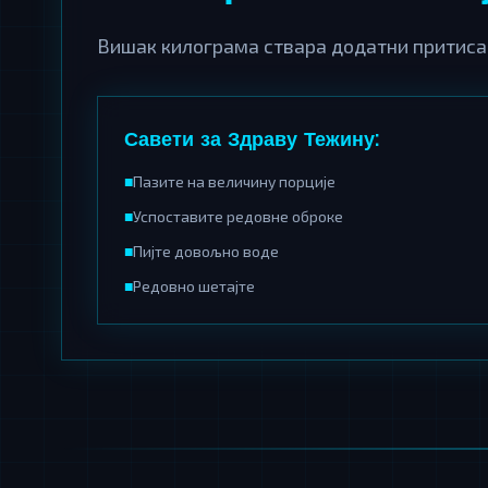
Вишак килограма ствара додатни притисак
Савети за Здраву Тежину:
■
Пазите на величину порције
■
Успоставите редовне оброке
■
Пијте довољно воде
■
Редовно шетајте