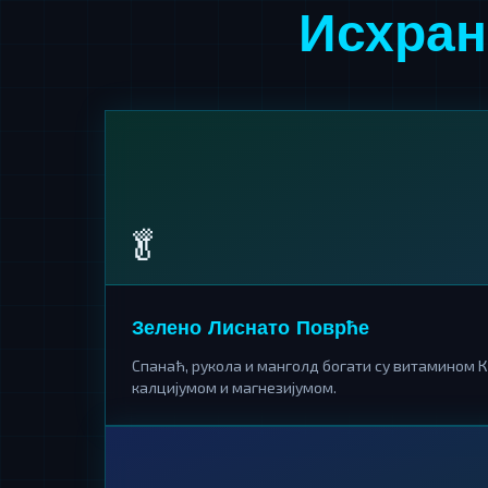
Исхран
🥬
Зелено Лиснато Поврће
Спанаћ, рукола и манголд богати су витамином К
калцијумом и магнезијумом.