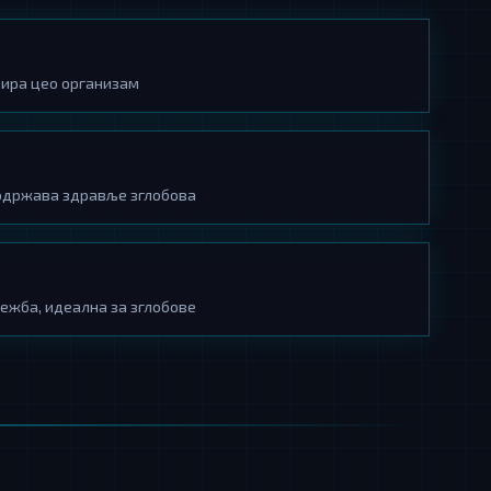
вира цео организам
одржава здравље зглобова
ежба, идеална за зглобове