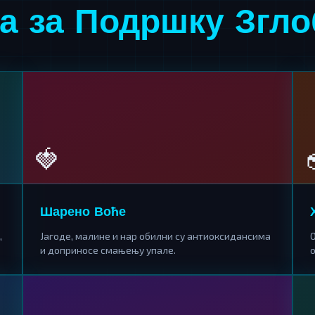
а за Подршку Згл
🍓
Шарено Воће
,
Јагоде, малине и нар обилни су антиоксидансима
О
и доприносе смањењу упале.