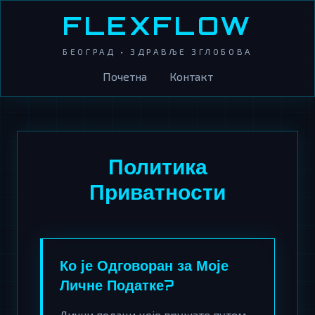
FLEXFLOW
БЕОГРАД • ЗДРАВЉЕ ЗГЛОБОВА
Почетна
Контакт
Политика
Приватности
Ко је Одговоран за Моје
Личне Податке?
Лични подаци које пружате путем