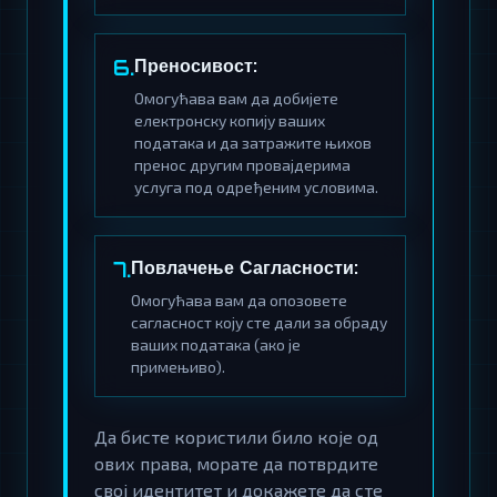
Преносивост:
6.
Омогућава вам да добијете
електронску копију ваших
података и да затражите њихов
пренос другим провајдерима
услуга под одређеним условима.
Повлачење Сагласности:
7.
Омогућава вам да опозовете
сагласност коју сте дали за обраду
ваших података (ако је
примењиво).
Да бисте користили било које од
ових права, морате да потврдите
свој идентитет и докажете да сте