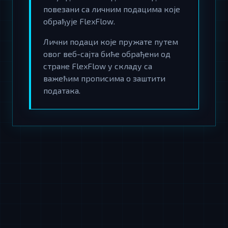
повезани са личним подацима које
обрађује FlexFlow.
Лични подаци које пружате путем
овог веб-сајта биће обрађени од
стране FlexFlow у складу са
важећим прописима о заштити
података.