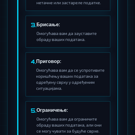
нетачне или застареле податке.
Брисање:
3.
Омогућава вам да зауставите
обраду ваших података.
Приговор:
4.
Омогућава вам да се успротивите
коришћењу ваших података за
одређену сврху у одређеним
ситуацијама.
Ограничење:
5.
Омогућава вам да ограничите
обраду ваших података, али они
се могу чувати за будуће сврхе.