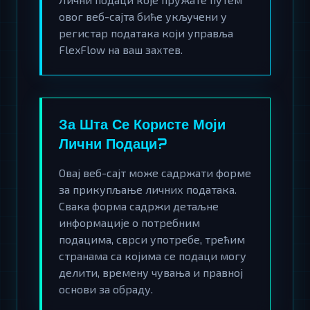
овог веб-сајта биће укључени у
регистар података који управља
FlexFlow на ваш захтев.
За Шта Се Користе Моји
Лични Подаци?
Овај веб-сајт може садржати форме
за прикупљање личних података.
Свака форма садржи детаљне
информације о потребним
подацима, сврси употребе, трећим
странама са којима се подаци могу
делити, времену чувања и правној
основи за обраду.